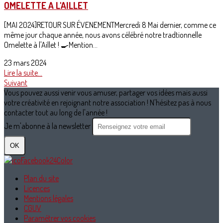
OMELETTE A L'AILLET
[MAI 2024]RETOUR SUR ÉVENEMENTMercredi 8 Mai dernier, comme ce
même jour chaque année, nous avons célébré notre tradtionnelle
Omelette à l'Aillet ! 🍳Mention...
23 mars 2024
Lire la suite...
Suivant
Vous pouvez aussi venir vous amuser, partager vos idées mais aussi
votre créativité en rejoignant notre association ! N'hésitez pas à nous
contacter tout au long de l'année !
Je m'abonne à la newsletter
OK
Plan du site
Licences
Mentions légales
CGUV
Paramétrer vos cookies