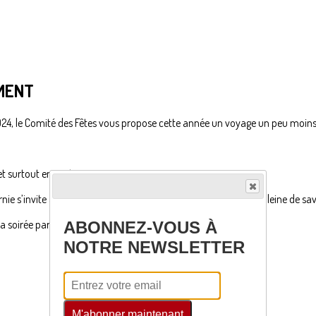
MENT
n 2024, le Comité des Fêtes vous propose cette année un voyage un peu moin
 et surtout en gastronomie.
garnie s’invite à Lamothe-Montravel pour une soirée alsacienne pleine de s
a soirée par Sandra Lodyna et Allan Glow 🕺💃
ABONNEZ-VOUS À
NOTRE NEWSLETTER
M'abonner maintenant