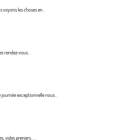
 voyons les choses en...
es rendez-vous...
urnée exceptionnelle nous...
vides greniers......