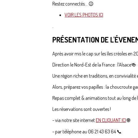
Restez connectés... 😉
VOIR LES PHOTOS ICI
.
PRÉSENTATION DE L'ÉVENE
Après avoir mis le cap sur les îles créoles e
Direction le Nord-Est de la France : l’Alsace🍻
Une région riche en traditions, en convivialité
Alors, préparez vos papilles : la choucroute 
Repas complet & animations tout au long de l
Les réservations sont ouvertes !
- via notre site internet
EN CLIQUANT ICI
🌐
- par téléphone au 06 21 43 63 64 📞