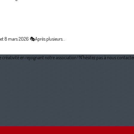
t 8 mars 2026 🎭Après plusieurs...
créativité en rejoignant notre association ! N'hésitez pas à nous contacter