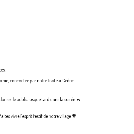
tes.
nie, concoctée par notre traiteur Cédric
anser le public jusque tard dans la soirée 🎶
ites vivre l’esprit festif de notre village 🧡