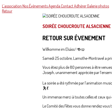
L'association
Nos Évènements
Agenda
Contact
Adhérer
Galerie photos
Retour
SOIRÉE CHOUCROUTE ALSACIENNE
RETOUR SUR ÉVENEMENT
Wìllkomme im Elsàss ! 🍻🥨
Samedi 25 octobre, Lamothe-Montravel a pris d
Vous étiez plus de 80 personnes à être venue
Joseph, unanimement appréciée par l’ensemb
La soirée a été rythmée par l’animation music
🕺💃
Un immense merci à toutes celles et ceux qui ont
Le Comité des Fêtes vous donne rendez vous 