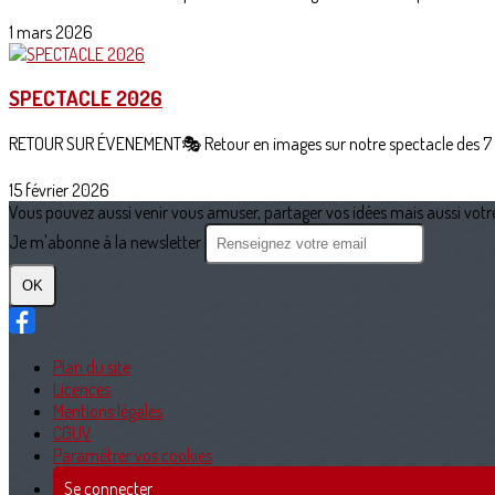
1 mars 2026
SPECTACLE 2026
RETOUR SUR ÉVENEMENT🎭 Retour en images sur notre spectacle des 7 e
15 février 2026
Vous pouvez aussi venir vous amuser, partager vos idées mais aussi votre 
Je m'abonne à la newsletter
OK
Plan du site
Licences
Mentions légales
CGUV
Paramétrer vos cookies
Se connecter