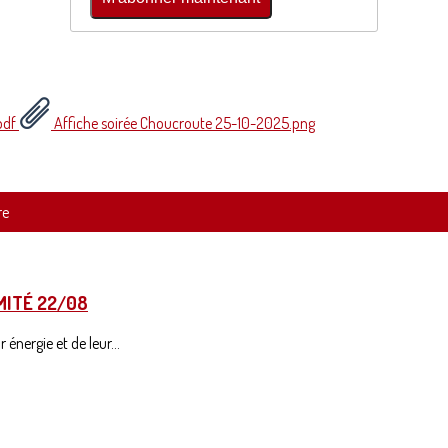
pdf
Affiche soirée Choucroute 25-10-2025.png
re
MITÉ 22/08
énergie et de leur...