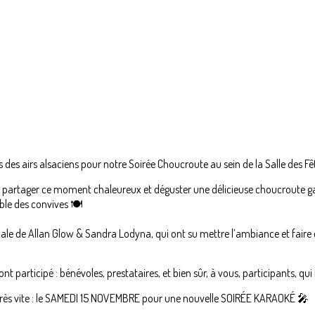
es airs alsaciens pour notre Soirée Choucroute au sein de la Salle des Fê
s partager ce moment chaleureux et déguster une délicieuse choucroute gar
le des convives 🍽️
ale de Allan Glow & Sandra Lodyna, qui ont su mettre l’ambiance et faire d
 participé : bénévoles, prestataires, et bien sûr, à vous, participants, qui fa
très vite : le SAMEDI 15 NOVEMBRE pour une nouvelle SOIRÉE KARAOKÉ 🎤