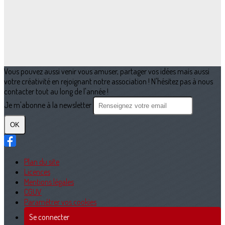
Vous pouvez aussi venir vous amuser, partager vos idées mais aussi
votre créativité en rejoignant notre association ! N'hésitez pas à nous
contacter tout au long de l'année !
Je m'abonne à la newsletter
OK
Plan du site
Licences
Mentions légales
CGUV
Paramétrer vos cookies
Se connecter