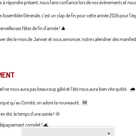
x à répondre présent, nous faire confiance lors de nos événements et nous 
re Assemblée Générale, c'est un clap de fin pour cette année 2024 pour l'é
rveilleuses fêtes de fin d'année ! 🎄
ver dès le mois de Janvier et vous annoncer, notre calendrier des manifest
MENT
eil ne nous aura pas beaucoup gâté et l'été nous aura bien vite quitté... 🌧
qué qu'au Comité, on adore la nouveauté... 🆕️
en été, le temps d'une soirée ! 🌞
e dépaysement complet ! 🌊
📅
Samedi 26 Octobre
📅