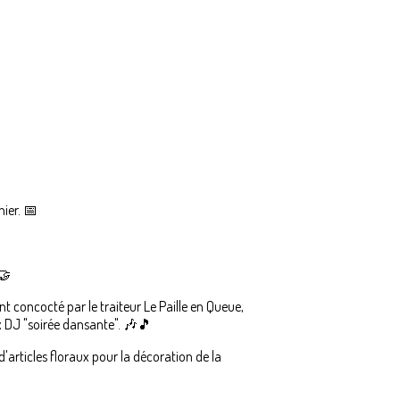
ier. 📅
🤝
t concocté par le traiteur Le Paille en Queue,
 DJ "soirée dansante". 🎶🎵
d'articles floraux pour la décoration de la