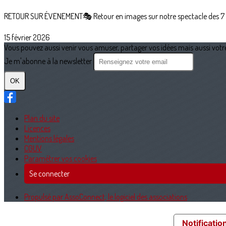
RETOUR SUR ÉVENEMENT🎭 Retour en images sur notre spectacle des 7 e
15 février 2026
Vous pouvez aussi venir vous amuser, partager vos idées mais aussi votre 
Je m'abonne à la newsletter
OK
Plan du site
Licences
Mentions légales
CGUV
Paramétrer vos cookies
Se connecter
Propulsé par AssoConnect, le logiciel des associations
Notification