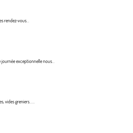
es rendez-vous...
urnée exceptionnelle nous...
vides greniers......