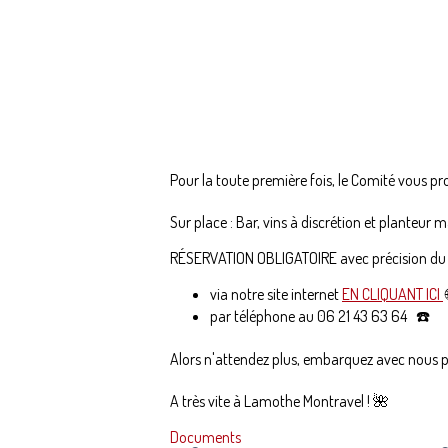
Pour la toute première fois, le Comité vous 
Sur place : Bar, vins à discrétion et planteur m
RÉSERVATION OBLIGATOIRE avec précision du ch
via notre site internet
EN CLIQUANT ICI
par téléphone au 06 21 43 63 64 ☎️
Alors n'attendez plus, embarquez avec nous po
A très vite à Lamothe Montravel ! 🌺
Documents