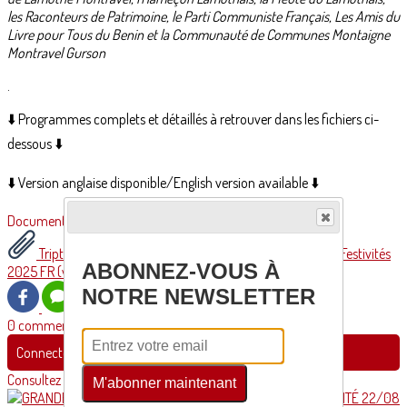
les Raconteurs de Patrimoine, le Parti Communiste Français, Les Amis du
Livre pour Tous du Benin et la Communauté de Communes Montaigne
Montravel Gurson
.
⬇️ Programmes complets et détaillés à retrouver dans les fichiers ci-
dessous ⬇️
⬇️ Version anglaise disponible/English version available ⬇️
Documents
Triptyque Festivités 2025 EN (web).pdf
Triptyque Festivités
ABONNEZ-VOUS À
2025 FR (web).pdf
NOTRE NEWSLETTER
0 commentaire(s)
Connectez-vous pour laisser un commentaire
Consultez également
M'abonner maintenant