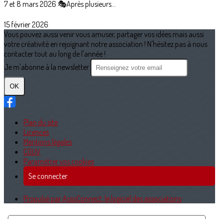
7 et 8 mars 2026 🎭Après plusieurs...
15 février 2026
Vous pouvez aussi venir vous amuser, partager vos idées mais aussi
votre créativité en rejoignant notre association ! N'hésitez pas à nous
contacter tout au long de l'année !
Je m'abonne à la newsletter
OK
Plan du site
Licences
Mentions légales
CGUV
Paramétrer vos cookies
Se connecter
Propulsé par AssoConnect, le logiciel des associations