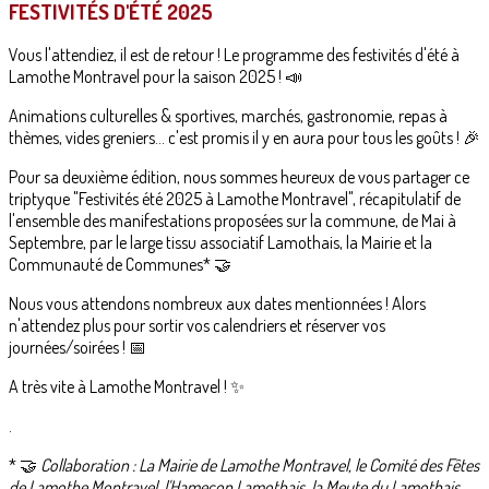
FESTIVITÉS D'ÉTÉ 2025
Vous l'attendiez, il est de retour ! Le programme des festivités d'été à
Lamothe Montravel pour la saison 2025 ! 📣
Animations culturelles & sportives, marchés, gastronomie, repas à
thèmes, vides greniers... c'est promis il y en aura pour tous les goûts ! 🎉
Pour sa deuxième édition, nous sommes heureux de vous partager ce
triptyque "Festivités été 2025 à Lamothe Montravel", récapitulatif de
l'ensemble des manifestations proposées sur la commune, de Mai à
Septembre, par le large tissu associatif Lamothais, la Mairie et la
Communauté de Communes* 🤝
Nous vous attendons nombreux aux dates mentionnées ! Alors
n'attendez plus pour sortir vos calendriers et réserver vos
journées/soirées ! 📅
A très vite à Lamothe Montravel ! ✨️
.
* 🤝
Collaboration : La Mairie de Lamothe Montravel, le Comité des Fêtes
de Lamothe Montravel, l'Hameçon Lamothais, la Meute du Lamothais,