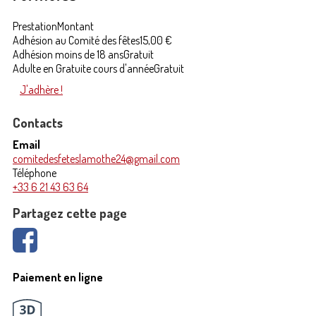
Prestation
Montant
Adhésion au Comité des fêtes
15,00 €
Adhésion moins de 18 ans
Gratuit
Adulte en Gratuite cours d'année
Gratuit
J'adhère !
Contacts
Email
comitedesfeteslamothe24@gmail.com
Téléphone
+33 6 21 43 63 64
Partagez cette page
Paiement en ligne