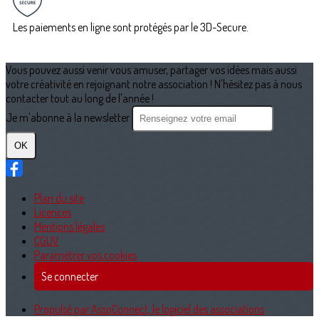
Les paiements en ligne sont protégés par le 3D-Secure.
Vous pouvez aussi venir vous amuser, partager vos idées mais aussi
votre créativité en rejoignant notre association ! N'hésitez pas à nous
contacter tout au long de l'année !
Je m'abonne à la newsletter
OK
Plan du site
Licences
Mentions légales
CGUV
Paramétrer vos cookies
Se connecter
Propulsé par AssoConnect, le logiciel des associations