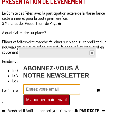
PRÉSENTATION DE L'ÉVENEMENT
Le Comité des Fêtes, avec la participation active de la Mairie, lance
cette année, et pour la toute première fois,
3 Marchés des Producteurs de Pays 🧺
A quoi s'attendre sur place ?
Flânez et faîtes votre marché 🍅, dînez sur place 🍴 et profitez d'un
nouveau groupe musical en concert 🎶, chaque Vendredi, tout en
soutenant nos producteurs locaux !
Rendez-vous à partir de 19h00, Place de la Tour :
ABONNEZ-VOUS À
l̶e̶ ̶V̶e̶n̶d̶r̶e̶d̶i̶ ̶7̶ ̶J̶u̶i̶l̶l̶e̶t̶
NOTRE NEWSLETTER
le Vendredi 11 Août
Le Vendredi 25 Août
Le Comité engagé ♻️ : n'oubliez pas d'apporter vos couverts 🍽
M'abonner maintenant
.
➡️ Vendredi 11 Août - concert gratuit avec :
UN PAS D'COTE ⬅️