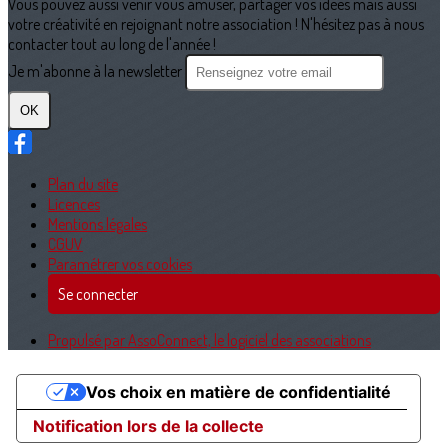
Vous pouvez aussi venir vous amuser, partager vos idées mais aussi
votre créativité en rejoignant notre association ! N'hésitez pas à nous
contacter tout au long de l'année !
Je m'abonne à la newsletter
OK
Plan du site
Licences
Mentions légales
CGUV
Paramétrer vos cookies
Se connecter
Propulsé par AssoConnect, le logiciel des associations
Vos choix en matière de confidentialité
Notification lors de la collecte