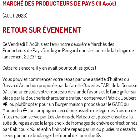
MARCHÉ DES PRODUCTEURS DE PAYS (11 Août)
[AOUT 2023]
RETOUR SUR ÉVENEMENT
Ce Vendredi 11 Août, s'est tenu notre deuxième Marchés des
Producteurs de Pays Dordogne Périgord dans le cadre de la trilogie de
lancement 2023 ! 🧺
Cette fois encore, il y en avait pour tout les goûts !
Vous pouviez commencer votre repas par une assiette d'huîtres du
Bassin d'Arcachon proposée par la famille Bazeilles EARL de la Reousse
🐚 , choisir ensuite votre morceau de viande favoris et le faire griller sur
place par la Boucherie charcuterie traiteur conserveur Patrick Joubert
🥩, ou plutôt opter pour un Burger maison proposé par le GAEC du
Maubertin 🍔, accompagner ceci d'une assiette de légumes frais ou de
frites maison servie par Les Jardins de Rateau 🥗, passer ensuite à la
suite du repas avec le large choix de fromages de chèvre confectionnés
par Cabicoulx 🧀, et enfin finir votre repas par un ou plusieurs desserts
servis par notre boulanger Le fournil de Lamothe 🥞