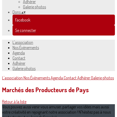
Adhérer
Galerie photos
Dons
▴
▾
Facebook
Se connecter
L'association
Nos Évènements
Agenda
Contact
Adhérer
Galerie photos
L'association
Nos Évènements
Agenda
Contact
Adhérer
Galerie photos
Marchés des Producteurs de Pays
Retour à la liste
Vous pouvez aussi venir vous amuser, partager vos idées mais aussi
votre créativité en rejoignant notre association ! N'hésitez pas à nous