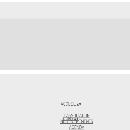
ACCUEIL
▴
▾
L'ASSOCIATION
DONS
▴
▾
NOS ÉVÈNEMENTS
AGENDA