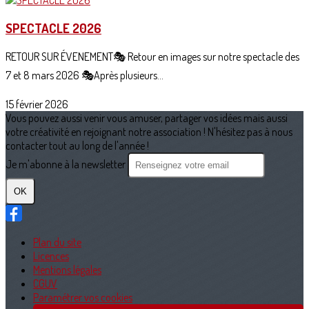
SPECTACLE 2026
RETOUR SUR ÉVENEMENT🎭 Retour en images sur notre spectacle des
7 et 8 mars 2026 🎭Après plusieurs...
15 février 2026
Vous pouvez aussi venir vous amuser, partager vos idées mais aussi
votre créativité en rejoignant notre association ! N'hésitez pas à nous
contacter tout au long de l'année !
Je m'abonne à la newsletter
OK
Plan du site
Licences
Mentions légales
CGUV
Paramétrer vos cookies