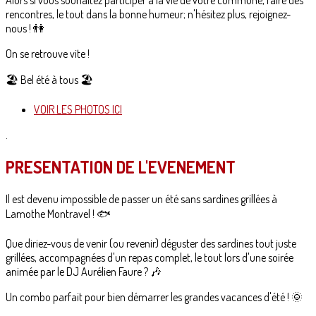
Alors si vous souhaitez participer à la vie de votre commune, faire des
rencontres, le tout dans la bonne humeur; n'hésitez plus, rejoignez-
nous ! 👫
On se retrouve vite !
🏖 Bel été à tous 🏖
VOIR LES PHOTOS ICI
.
PRESENTATION DE L'EVENEMENT
Il est devenu impossible de passer un été sans sardines grillées à
Lamothe Montravel ! 🐟
Que diriez-vous de venir (ou revenir) déguster des sardines tout juste
grillées, accompagnées d'un repas complet, le tout lors d'une soirée
animée par le DJ Aurélien Faure ? 🎶
Un combo parfait pour bien démarrer les grandes vacances d'été ! 🌞