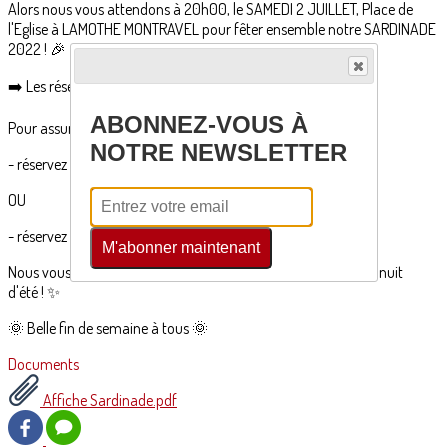
Alors nous vous attendons à 20h00, le SAMEDI 2 JUILLET, Place de
l'Eglise à LAMOTHE MONTRAVEL pour fêter ensemble notre SARDINADE
2022 ! 🎉
➡️ Les réservations sont ouvertes ! ⬅️
ABONNEZ-VOUS À
Pour assurer vos places, c'est facile :
NOTRE NEWSLETTER
- réservez via notre site internet
EN CLIQUANT ICI
OU
- réservez par téléphone au 06.21.43.63.64
M'abonner maintenant
Nous vous attendons nombreux et prêts à animer cette belle nuit
d'été ! ✨️
🌞 Belle fin de semaine à tous 🌞
Documents
Affiche Sardinade.pdf