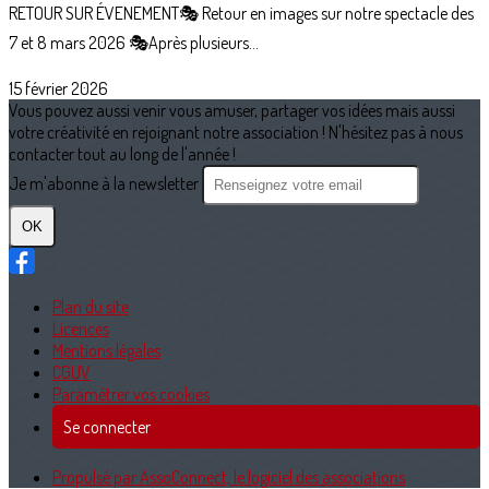
RETOUR SUR ÉVENEMENT🎭 Retour en images sur notre spectacle des
7 et 8 mars 2026 🎭Après plusieurs...
15 février 2026
Vous pouvez aussi venir vous amuser, partager vos idées mais aussi
votre créativité en rejoignant notre association ! N'hésitez pas à nous
contacter tout au long de l'année !
Je m'abonne à la newsletter
OK
Plan du site
Licences
Mentions légales
CGUV
Paramétrer vos cookies
Se connecter
Propulsé par AssoConnect, le logiciel des associations