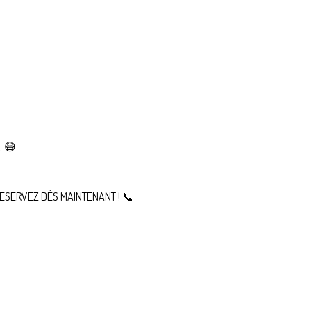
. 😷
us, RESERVEZ DÈS MAINTENANT ! 📞