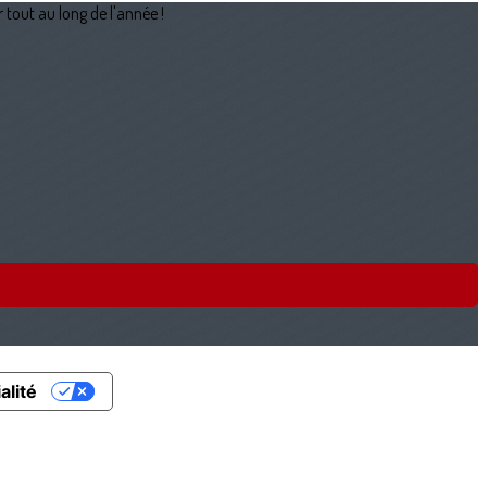
 tout au long de l'année !
alité