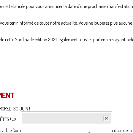
sur cette lancée pour vous annoncer la date d'une prochaine manifestat
us tenir informé de toute notre actualité. Vous ne louperez plus aucune d
de cette Sardinade édition 2021, également tous les partenaires ayant aidé
MENT
ERCREDI 30 JUIN !
ÊTES ! 🎉
 Covid, le Comité organise son grand retour en vous annonçant la date de 