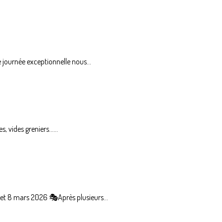
urnée exceptionnelle nous...
vides greniers......
t 8 mars 2026 🎭Après plusieurs...