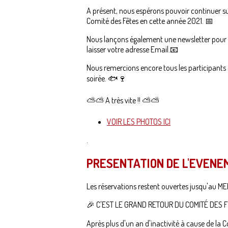
A présent, nous espérons pouvoir continuer 
Comité des Fêtes en cette année 2021. 📅
Nous lançons également une newsletter pour vo
laisser votre adresse Email.📧
Nous remercions encore tous les participants 
soirée. 🐟🍷
⛅⛅ A très vite !! ⛅⛅
VOIR LES PHOTOS ICI
.
PRESENTATION DE L'EVENE
Les réservations restent ouvertes jusqu'au M
🎉 C'EST LE GRAND RETOUR DU COMITÉ DES F
Après plus d'un an d'inactivité à cause de la