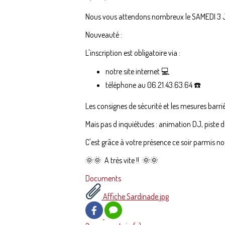
Nous vous attendons nombreux le SAMEDI 3 J
Nouveauté :
L'inscription est obligatoire via :
notre site internet 💻
téléphone au 06.21.43.63.64 ☎️
Les consignes de sécurité et les mesures barri
Mais pas d inquiétudes : animation DJ, piste
C'est grâce à votre présence ce soir parmis n
🌞🌞 A très vite !! 🌞🌞
Documents
Affiche Sardinade.jpg