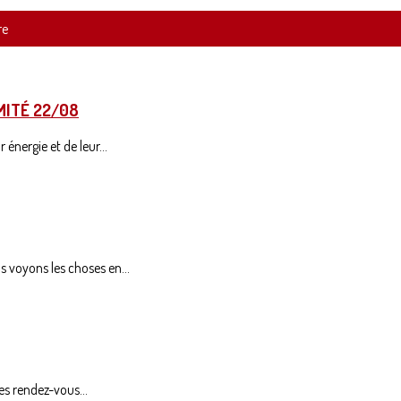
re
MITÉ 22/08
énergie et de leur...
 voyons les choses en...
es rendez-vous...