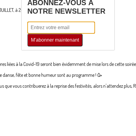
ABONNEZ-VOUS À
UILLET, à 20H00 sur la PLACE DE L'ÉGLISE à LAMOTHE ! 📆
NOTRE NEWSLETTER
M'abonner maintenant
ères liées à la Covid-19 seront bien évidemment de mise lors de cette soirée
 de danse, fête et bonne humeur sont au programme ! 🥳
ous que vous contribuerez à la reprise des festivités, alors n'attendez pl