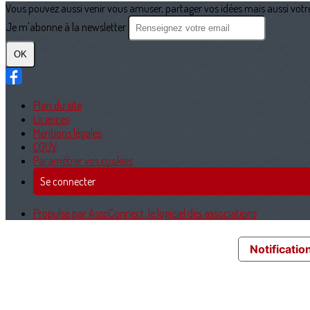
Vous pouvez aussi venir vous amuser, partager vos idées mais aussi votre 
Je m'abonne à la newsletter
OK
Plan du site
Licences
Mentions légales
CGUV
Paramétrer vos cookies
Se connecter
Propulsé par AssoConnect, le logiciel des associations
Notification