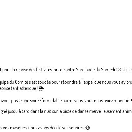
 pour la reprise des festivités lors de notre Sardinade du Samedi 03 Juille
ipe du Comité s'est soudée pour répondre à l'appel que nous vous avions lan
eprise tant attendue ! 🌦
s avons passé une soirée formidable parmi vous, vous nous aviez manqué.
né jusqu'à tard dans la nuit sur la piste de danse merveilleusement ani
s vos masques, nous avons décelé vos sourires. 😷