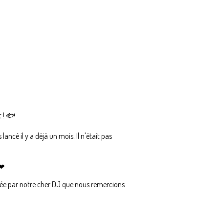
t ! 🐟
cé il y a déjà un mois. Il n'était pas
 ❤
mée par notre cher DJ que nous remercions