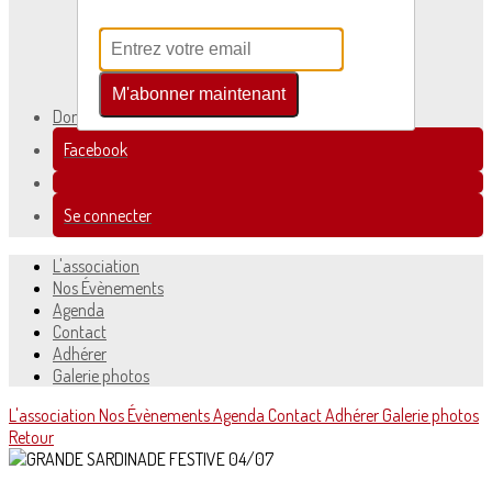
Nos Évènements
Agenda
Contact
Adhérer
Galerie photos
M'abonner maintenant
Dons
▴
▾
Facebook
Se connecter
L'association
Nos Évènements
Agenda
Contact
Adhérer
Galerie photos
L'association
Nos Évènements
Agenda
Contact
Adhérer
Galerie photos
Retour