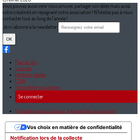
Vous pouvez aussi venir vous amuser, partager vos idées mais aussi
votre créativité en rejoignant notre association ! N'hésitez pas à nous
contacter tout au long de l'année !
Je m'abonne à la newsletter
OK
Plan du site
Licences
Mentions légales
CGUV
Paramétrer vos cookies
Se connecter
Propulsé par AssoConnect, le logiciel des associations
Vos choix en matière de confidentialité
Notification lors de la collecte