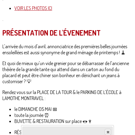
VOIR LES PHOTOS ICI
.
PRÉSENTATION DE L'ÉVENEMENT
L'arrivée du mois d'avril, annonciatrice des premières belles journées
ensoleillées est aussi synonyme de grand ménage de printemps ! 🧹
Et quoi de mieux qu'un vide grenier pour se débarrasser de l'ancienne
théière de la grande tante qui attend dans un carton au fond du
placard et peut être chiner son bonheur en dénichant un jeans à
customiser ? 💡
Rendez vous sur la PLACE DE LA TOUR & le PARKING DE L'ÉCOLE à
LAMOTHE MONTRAVEL :
le DIMANCHE 05 MAI 📅
toute la journée ⏰️
BUVETTE & RESTAURATION sur place 🌭🍷
RÉSERVATION OBLIGATOIRE ✒️