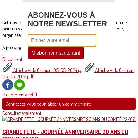
sur notre site internet
EN CLIQUANT ICI
par téléphone au 06 21 43 63 64
ABONNEZ-VOUS À
Retrouvez également, tout au long de la journée, une exposition de
NOTRE NEWSLETTER
peintures & sculptures d'artistes locaux, dans les salles de la Tour,
organisée par la Marie. 🖌🎨
A très vite à Lamothe ! 🌞
M'abonner maintenant
Documents
Affiche Vide Greniers 05-05-2024.jpg
Affiche Vide Greniers
05-05-2024.pdf
0 commentaire(s)
Connectez-vous pour laisser un commentaire
Consultez également
GRANDE FETE - JOURNÉE ANNIVERSAIRE 90 ANS DU