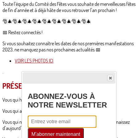
Toute l'équipe du Comité des Fêtes vous souhaite de merveilleuses fêtes
de fin d'année et à déjà hâte de vous retrouver l'an prochain !
🎅🎄🎅🎄🎅🎄🎅🎄🎅🎄🎅🎄🎅🎄🎅🎄🎅🎄
📅 Restez connectés !
Si vous souhaitez connaître les dates de nos premières manifestations
2023, ne manquez pas nos prochaines actualités 📅
VOIR LES PHOTOS ICI
.
PRÉSENTATION DE L'ÉVENEMENT
ABONNEZ-VOUS À
Vous qui habitez Lamothe, ou habitez ailleurs,
NOTRE NEWSLETTER
Vous qui avez 18 ans, ou qui avez 68 ans,
Vous qui nous suivez depuis plusieurs année, ou qui nous connaissez
d'aujourd'hui,
M'abonner maintenant