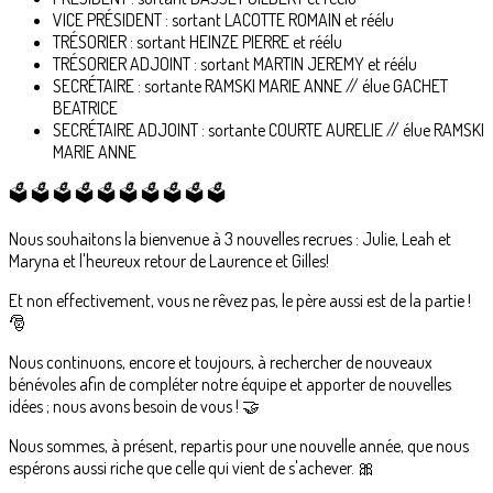
VICE PRÉSIDENT : sortant LACOTTE ROMAIN et réélu
TRÉSORIER : sortant HEINZE PIERRE et réélu
TRÉSORIER ADJOINT : sortant MARTIN JEREMY et réélu
SECRÉTAIRE : sortante RAMSKI MARIE ANNE // élue GACHET
BEATRICE
SECRÉTAIRE ADJOINT : sortante COURTE AURELIE // élue RAMSKI
MARIE ANNE
🗳 🗳 🗳 🗳 🗳 🗳 🗳 🗳 🗳 🗳
Nous souhaitons la bienvenue à 3 nouvelles recrues : Julie, Leah et
Maryna et l'heureux retour de Laurence et Gilles!
Et non effectivement, vous ne rêvez pas, le père aussi est de la partie !
🎅
Nous continuons, encore et toujours, à rechercher de nouveaux
bénévoles afin de compléter notre équipe et apporter de nouvelles
idées ; nous avons besoin de vous ! 🤝
Nous sommes, à présent, repartis pour une nouvelle année, que nous
espérons aussi riche que celle qui vient de s'achever. 🎀