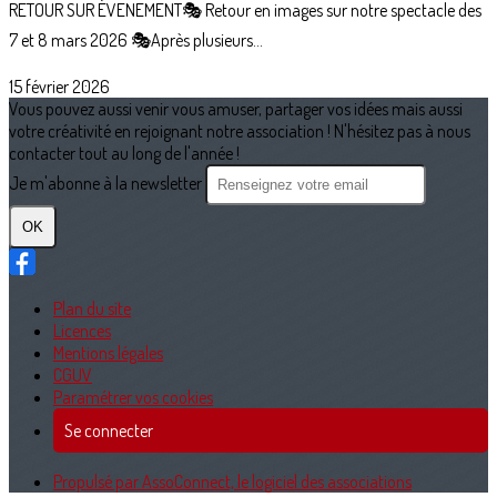
RETOUR SUR ÉVENEMENT🎭 Retour en images sur notre spectacle des
7 et 8 mars 2026 🎭Après plusieurs...
15 février 2026
Vous pouvez aussi venir vous amuser, partager vos idées mais aussi
votre créativité en rejoignant notre association ! N'hésitez pas à nous
contacter tout au long de l'année !
Je m'abonne à la newsletter
OK
Plan du site
Licences
Mentions légales
CGUV
Paramétrer vos cookies
Se connecter
Propulsé par AssoConnect, le logiciel des associations