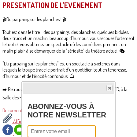
PRESENTATION DE L'EVENEMENT
🎬Du parpaing sur les planches ! 🎬
Tout est dans le titre... des parpaings, des planches, quelques bidules,
deux trucs et un machin, beaucoup d'humour, vous secouez fortement
le tout et vous obtenez un spectacle où les comédiens prennent un
malin plaisir à se démarquer de la "sériosité" du théâtre actuel. 🎭
"Du parpaing sur les planches" est un spectacle à sketches dans
lesquels la troupe trace le portrait d'un quotidien tout en tendresse,
d'humour et de férocité confondus. 📺
➡️ Retrouvez la troupe "CEP EN SCÈNE", le SAMEDI 28 JANVIER, à la
Salle des Fêtes de Lamothe Montravel, à 20h30 ! ⬅️
ABONNEZ-VOUS À
Documents
NOTRE NEWSLETTER
Affiche Théâtre 28-01-2023.pdf