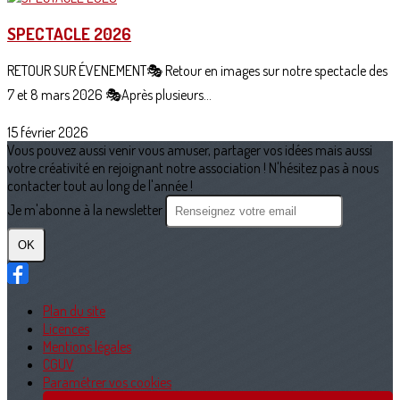
SPECTACLE 2026
RETOUR SUR ÉVENEMENT🎭 Retour en images sur notre spectacle des
7 et 8 mars 2026 🎭Après plusieurs...
15 février 2026
Vous pouvez aussi venir vous amuser, partager vos idées mais aussi
votre créativité en rejoignant notre association ! N'hésitez pas à nous
contacter tout au long de l'année !
Je m'abonne à la newsletter
OK
Plan du site
Licences
Mentions légales
CGUV
Paramétrer vos cookies