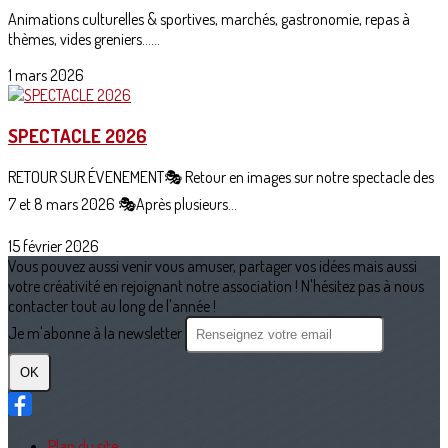
Animations culturelles & sportives, marchés, gastronomie, repas à
thèmes, vides greniers......
1 mars 2026
SPECTACLE 2026
RETOUR SUR ÉVENEMENT🎭 Retour en images sur notre spectacle des
7 et 8 mars 2026 🎭Après plusieurs...
15 février 2026
Vous pouvez aussi venir vous amuser, partager vos idées mais aussi
votre créativité en rejoignant notre association ! N'hésitez pas à nous
contacter tout au long de l'année !
Je m'abonne à la newsletter
OK
Plan du site