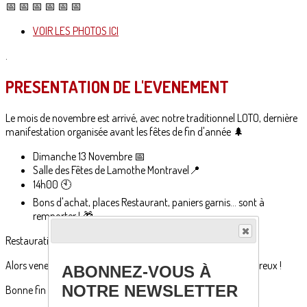
📅 📅 📅 📅 📅 📅
VOIR LES PHOTOS ICI
.
PRESENTATION DE L'EVENEMENT
Le mois de novembre est arrivé, avec notre traditionnel LOTO, dernière
manifestation organisée avant les fêtes de fin d'année 🌲
Dimanche 13 Novembre 📅
Salle des Fêtes de Lamothe Montravel📍
14h00 🕙
Bons d'achat, places Restaurant, paniers garnis... sont à
remporter ! 🎁
Restauration sur place : buvette, sandwichs, crêpes... 🌭
Alors venez tenter votre chance ! Nous vous attendons nombreux !
ABONNEZ-VOUS À
NOTRE NEWSLETTER
Bonne fin de semaine à tous 🌞🌞